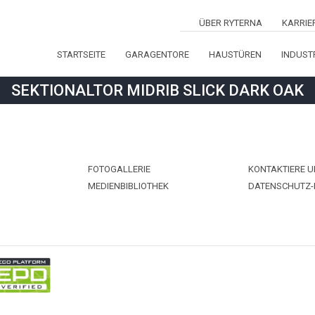
ÜBER RYTERNA
KARRIE
STARTSEITE
GARAGENTORE
HAUSTÜREN
INDUST
Nam
SEKTIONALTOR MIDRIB SLICK DARK OAK
E-Ma
Stad
Land
FOTOGALLERIE
KONTAKTIERE 
MEDIENBIBLIOTHEK
DATENSCHUTZ
Tele
Betr
Mitte