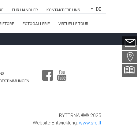
DE
RE
FÜR HÄNDLER
KONTAKTIERE UNS
RIETORE
FOTOGALLERIE
VIRTUELLE TOUR
e*
il*
t*
*
FACEBOOK
YOUTUBE
UNS
-BESTIMMUNGEN
fon*
eff*
RYTERNA ®© 2025
ilung*
Website-Entwicklung:
www.s-e.lt