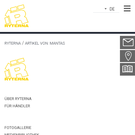
DE
Name*
E-Mail*
RYTERNA
ARTIKEL VON: MANTAS
Stadt*
Land*
Telefon*
Betreff*
ÜBER RYTERNA
FÜR HÄNDLER
Mitteilung*
FOTOGALLERIE
MEDIENBIBLIOTHEK